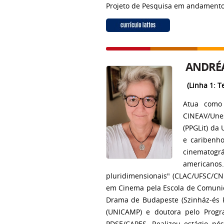
Projeto de Pesquisa em andament
ANDRÉA
(Linha 1: T
Atua como
CINEAV/Une
(PPGLit) da
e caribenho
cinematográ
americanos
pluridimensionais" (CLAC/UFSC/CNP
em Cinema pela Escola de Comunic
Drama de Budapeste (Szinház-és F
(UNICAMP) e doutora pelo Progr