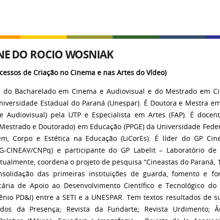
ANE DO ROCIO WOSNIAK
ocessos de Criação no Cinema e nas Artes do Vídeo)
a do Bacharelado em Cinema e Audiovisual e do Mestrado em Ci
iversidade Estadual do Paraná (Unespar). É Doutora e Mestra e
 Audiovisual) pela UTP e Especialista em Artes (FAP). É doce
Mestrado e Doutorado) em Educação (PPGE) da Universidade Federa
m, Corpo e Estética na Educação (LiCorEs). É líder do GP Cine
G-CINEAV/CNPq) e participante do GP Labelit – Laboratório d
ualmente, coordena o projeto de pesquisa “Cineastas do Paraná, 
onsolidação das primeiras instituições de guarda, fomento e 
ária de Apoio ao Desenvolvimento Científico e Tecnológico do
nio PD&I) entre a SETI e a UNESPAR. Tem textos resultados de s
tudos da Presença; Revista da Fundarte; Revista Urdimento; 