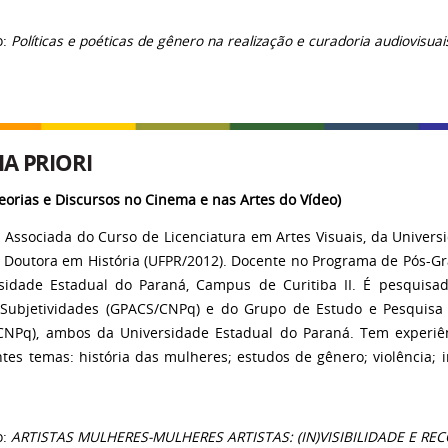
o:
Políticas e poéticas de gênero na realização e curadoria audiovisuai
A PRIORI
Teorias e Discursos no Cinema e nas Artes do Vídeo)
a Associada do Curso de Licenciatura em Artes Visuais, da Univer
I. Doutora em História (UFPR/2012). Docente no Programa de Pós-
sidade Estadual do Paraná, Campus de Curitiba II. É pesquisa
 Subjetividades (GPACS/CNPq) e do Grupo de Estudo e Pesquisa
CNPq), ambos da Universidade Estadual do Paraná. Tem experiên
tes temas: história das mulheres; estudos de gênero; violência; i
o:
ARTISTAS MULHERES-MULHERES ARTISTAS: (IN)VISIBILIDADE E R