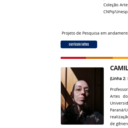
Coleção Art
CNPq/Unespar
Projeto de Pesquisa em andament
CAMIL
(Linha 2:
Professo
Artes d
Universi
Paraná/U
realizaç
de gênero