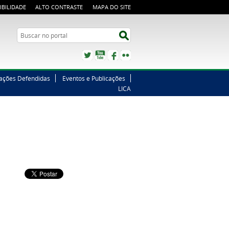
IBILIDADE
ALTO CONTRASTE
MAPA DO SITE
Buscar no portal
Buscar no portal
Twitter
YouTube
Facebook
Flickr
tações Defendidas
Eventos e Publicações
LICA