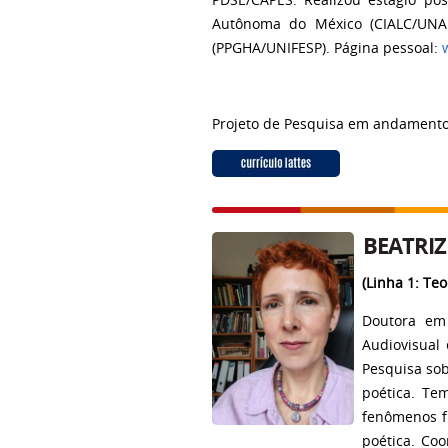
PDSE/CAPES. Realizou estágio pós
Autônoma do México (CIALC/UNA
(PPGHA/UNIFESP). Página pessoal:
Projeto de Pesquisa em andament
BEATRIZ
(Linha 1: Te
Doutora em 
Audiovisual
Pesquisa so
poética. Te
fenômenos fí
poética. Co