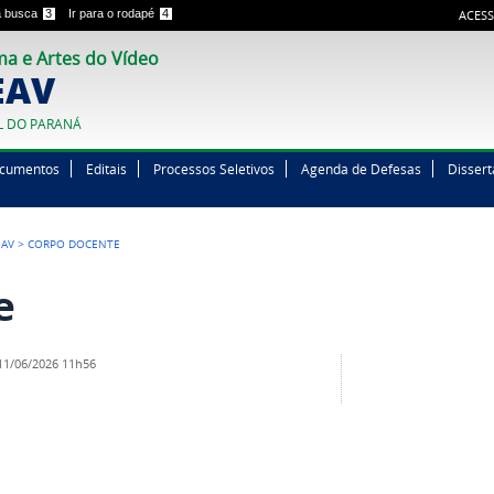
 a busca
3
Ir para o rodapé
4
ACESS
a e Artes do Vídeo
EAV
L DO PARANÁ
cumentos
Editais
Processos Seletivos
Agenda de Defesas
Disser
EAV
>
CORPO DOCENTE
e
1/06/2026 11h56