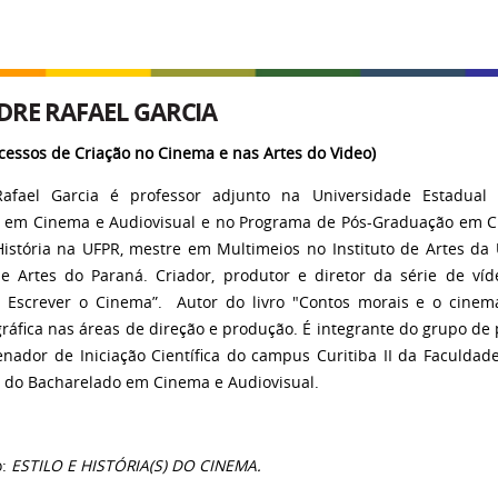
DRE RAFAEL GARCIA
ocessos de Criação no Cinema e nas Artes do Video)
Rafael Garcia é professor adjunto na Universidade Estadual
 em Cinema e Audiovisual e no Programa de Pós-Graduação em Ci
istória na UFPR, mestre em Multimeios no Instituto de Artes d
e Artes do Paraná. Criador, produtor e diretor da série de víd
o Escrever o Cinema”. Autor do livro "Contos morais e o cinem
áfica nas áreas de direção e produção. É integrante do grupo de 
nador de Iniciação Científica do campus Curitiba II da Faculdad
) do Bacharelado em Cinema e Audiovisual.
o:
ESTILO E HISTÓRIA(S) DO CINEMA.