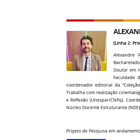
ALEXAN
(Linha 2: Pr
Alexandre 
Bacharelado
Doutor em H
Faculdade d
coordenador editorial da “Coleçã
Trabalha com realização cinematogr
e Reflexão (Unespar/CNPq). Coorde
Núcleo Docente Estruturante (NDE
Projeto de Pesquisa em andament