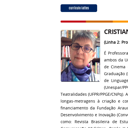
CRISTI
(Linha 2: Pr
É Professor
ambos da Un
de Cinema e
Graduação (
de Linguage
(Unespar/PP
Teatralidades (UFPR/PPGE/CNPq). At
longas-metragens à criação e c
financiamento da Fundação Arauc
Desenvolvimento e Inovação (Convê
como: Revista Brasileira de Es