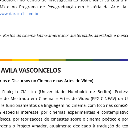
-doutoral no Centro de Investigaciones sobre América Latina y
M) e no Programa de Pós-graduação em História da Arte da 
www.daraca1.com.br
.
o:
Rostos do cinema latino-americano: austeridade, alteridade e o en
 AVILA VASCONCELOS
orias e Discursos no Cinema e nas Artes do Vídeo)
Filologia Clássica (Universidade Humboldt de Berlim). Prof
 e do Mestrado em Cinema e Artes do Vídeo (PPG-CINEAV) da Un
bre funcionamentos da linguagem no cinema, com foco nas conexõ
m especial interesse por cinemas experimentais e contemplat
sicos, por teorizações de cineastas sobre o cinema poético e po
ordena o Projeto Amador, atualmente dedicado à tradução de te