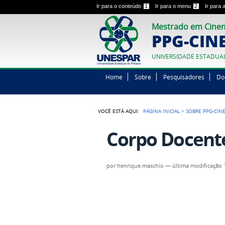
Ir para o conteúdo
1
Ir para o menu
2
Ir para
Mestrado em Cinem
PPG-CIN
UNIVERSIDADE ESTADUA
Home
Sobre
Pesquisadores
Do
VOCÊ ESTÁ AQUI:
PÁGINA INICIAL
>
SOBRE PPG-CIN
Corpo Docent
por
henrique.maschio
—
última modificação
1