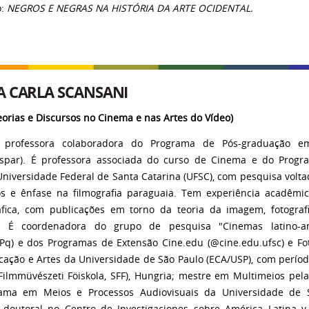
o:
NEGROS E NEGRAS NA HISTÓRIA DA ARTE OCIDENTAL.
 CARLA SCANSANI
eorias e Discursos no Cinema e nas Artes do Vídeo)
 professora colaboradora do Programa de Pós-graduação e
spar). É professora associada do curso de Cinema e do Progr
 Universidade Federal de Santa Catarina (UFSC), com pesquisa volt
s e ênfase na filmografia paraguaia. Tem experiência acadêmi
fica, com publicações em torno da teoria da imagem, fotografi
. É coordenadora do grupo de pesquisa "Cinemas latino-am
q) e dos Programas de Extensão Cine.edu (@cine.edu.ufsc) e Fot
ação e Artes da Universidade de São Paulo (ECA/USP), com perío
ilmmüvészeti Föiskola, SFF), Hungria; mestre em Multimeios pel
ama em Meios e Processos Audiovisuais da Universidade de 