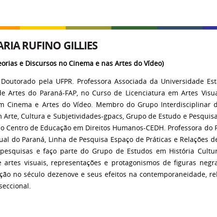
RIA RUFINO GILLIES
eorias e Discursos no Cinema e nas Artes do Vídeo)
Doutorado pela UFPR. Professora Associada da Universidade Est
e Artes do Paraná-FAP, no Curso de Licenciatura em Artes Vis
m Cinema e Artes do Vídeo. Membro do Grupo Interdisciplinar 
 Arte, Cultura e Subjetividades-gpacs, Grupo de Estudo e Pesquis
o Centro de Educação em Direitos Humanos-CEDH. Professora do
al do Paraná, Linha de Pesquisa Espaço de Práticas e Relações de
o pesquisas e faço parte do Grupo de Estudos em História Cultu
e artes visuais, representações e protagonismos de figuras negr
ção no século dezenove e seus efeitos na contemporaneidade, rela
seccional.