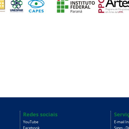
Redes sociais
Servi
YouTube
E-mail In
Facebook
Siges - D