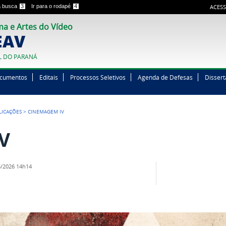
 a busca
3
Ir para o rodapé
4
ACESS
a e Artes do Vídeo
EAV
L DO PARANÁ
cumentos
Editais
Processos Seletivos
Agenda de Defesas
Disser
LICAÇÕES
>
CINEMAGEM IV
V
/2026 14h14