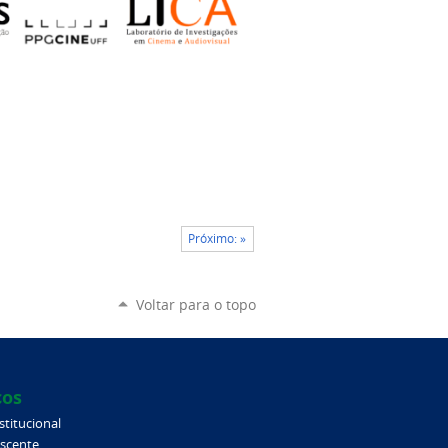
Próximo: »
Voltar para o topo
ços
stitucional
iscente