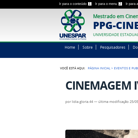
Ir para o conteúdo
1
Ir para o menu
2
Ir para
Mestrado em Cinem
PPG-CIN
UNIVERSIDADE ESTADUA
Home
Sobre
Pesquisadores
Do
VOCÊ ESTÁ AQUI:
PÁGINA INICIAL
>
EVENTOS E PUB
CINEMAGEM I
por
lidia.gloria.44
—
última modificação
25/05