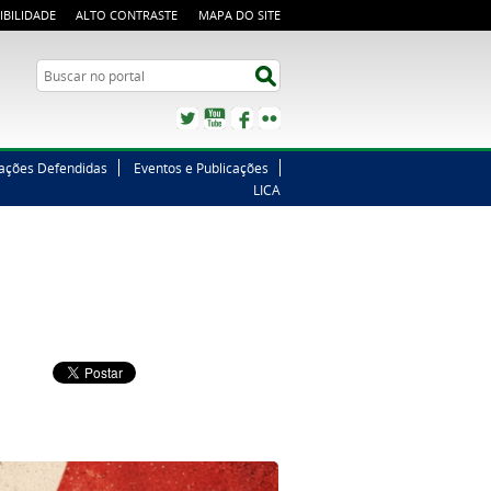
IBILIDADE
ALTO CONTRASTE
MAPA DO SITE
Buscar no portal
Buscar no portal
Twitter
YouTube
Facebook
Flickr
tações Defendidas
Eventos e Publicações
LICA