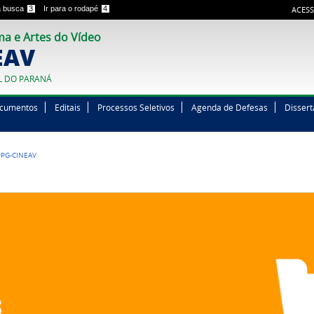
 a busca
3
Ir para o rodapé
4
ACESS
a e Artes do Vídeo
EAV
L DO PARANÁ
cumentos
Editais
Processos Seletivos
Agenda de Defesas
Disser
PG-CINEAV