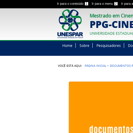
Ir para o conteúdo
1
Ir para o menu
2
Ir para
Mestrado em Cinem
PPG-CIN
UNIVERSIDADE ESTADUA
Home
Sobre
Pesquisadores
Do
VOCÊ ESTÁ AQUI:
PÁGINA INICIAL
>
DOCUMENTOS P