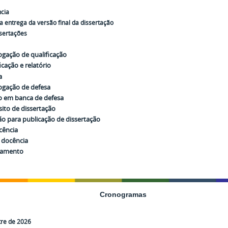
cia
 entrega da versão final da dissertação
sertações
ogação de qualificação
ficação e relatório
a
rogação de defesa
 em banca de defesa
ito de dissertação
o para publicação de dissertação
cência
o docência
igamento
Cronogramas
tre de 2026